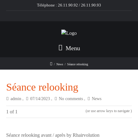
Téléphone :
26.11.90.92
/
26.11.90.93
Menu
/
News
/
Séance relooking
Séance relooking
admin
07/14/2023
No comments
News
(or use arrow keys to
navigate
)
1 of 1
Séance relooking avant / après by Rhairvolution