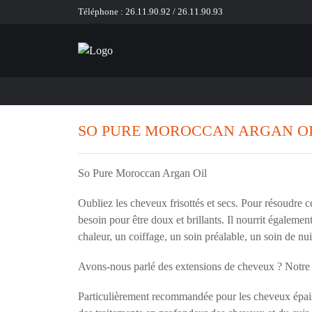
Téléphone :
26.11.90.92
/
26.11.90.93
SO PURE MOROCCAN ARGAN O
So Pure Moroccan Argan Oil
Oubliez les cheveux frisottés et secs. Pour résoudre 
besoin pour être doux et brillants. Il nourrit égaleme
chaleur, un coiffage, un soin préalable, un soin de n
Avons-nous parlé des extensions de cheveux ? Notre h
Particulièrement recommandée pour les cheveux épais e