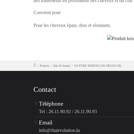
des traitements en profondeur des cheveux et du cuir
Convient pour
Pour les cheveux épais, drus et résistants.
/
Projects
/
Hair & beauty
/
SO PURE MOROCCAN ARGAN OIL
Contact
Téléphone
Tel : 26.11.90.92
/
26.11.90.93
Email
info@rhairvolution.lu